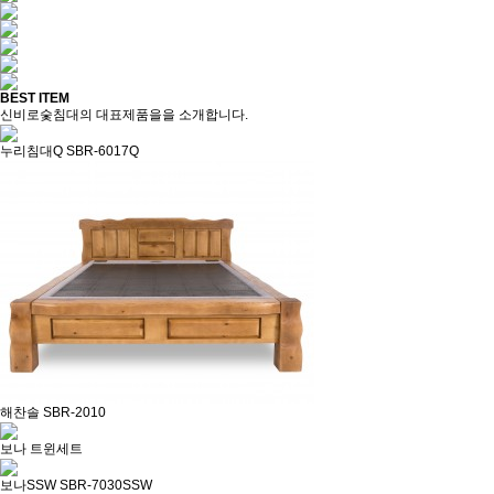
BEST ITEM
신비로숯침대의 대표제품을을 소개합니다.
누리침대Q SBR-6017Q
해찬솔 SBR-2010
보나 트윈세트
보나SSW SBR-7030SSW