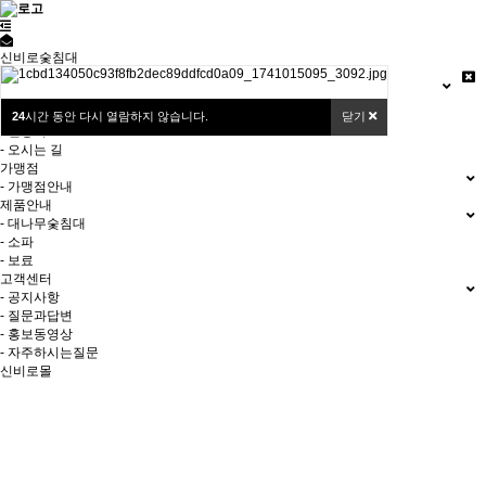
신비로숯침대
브랜드
- 브랜드스토리
- 연혁
24
시간 동안 다시 열람하지 않습니다.
닫기
- 인증서
- 오시는 길
가맹점
- 가맹점안내
제품안내
- 대나무숯침대
- 소파
- 보료
고객센터
- 공지사항
- 질문과답변
- 홍보동영상
- 자주하시는질문
신비로몰