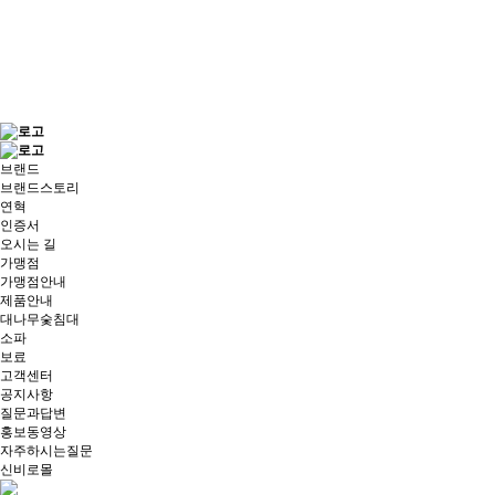
브랜드
브랜드스토리
연혁
인증서
오시는 길
가맹점
가맹점안내
제품안내
대나무숯침대
소파
보료
고객센터
공지사항
질문과답변
홍보동영상
자주하시는질문
신비로몰