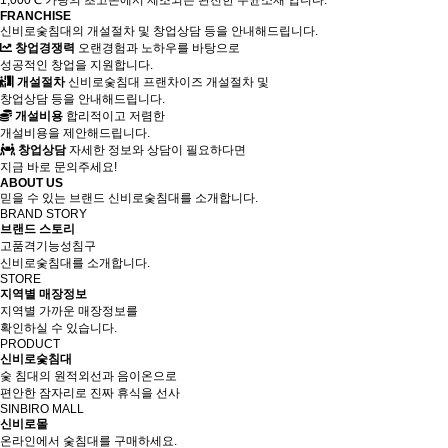
1,000℃ 가량의 초고온에서 제조되는 완전한 무균소재 입니다.
FRANCHISE
신비로숯침대의 개설절차 및 창업상담 등을 안내해드립니다.
창업경쟁력
오랜경험과 노하우를 바탕으로
성공적인 창업을 지원합니다.
개설절차
신비로숯침대 프랜차이즈 개설절차 및
창업상담 등을 안내해드립니다.
개설비용
합리적이고 저렴한
개설비용을 제안해드립니다.
창업상담
자세한 정보와 상담이 필요하다면
지금 바로 문의주세요!
ABOUT US
믿을 수 있는 브랜드 신비로숯침대를 소개합니다.
BRAND STORY
브랜드 스토리
고품격기능성침구
신비로숯침대를 소개합니다.
STORE
지역별 매장정보
지역별 가까운 매장정보를
확인하실 수 있습니다.
PRODUCT
신비로숯침대
숯 침대의 원적외선과 음이온으로
편안한 잠자리로 진짜 휴식을 선사
SINBIRO MALL
신비로몰
온라인에서 숯침대를 구매하세요.